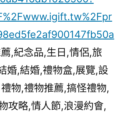
%2Fwww.igift.tw%2Fpr
98ed5fe2af900147fb50a
推薦,紀念品,生日,情侶,旅
,結婚,結婚,禮物盒,展覽,設
日禮物,禮物推薦,搞怪禮物,
物攻略,情人節,浪漫約會,