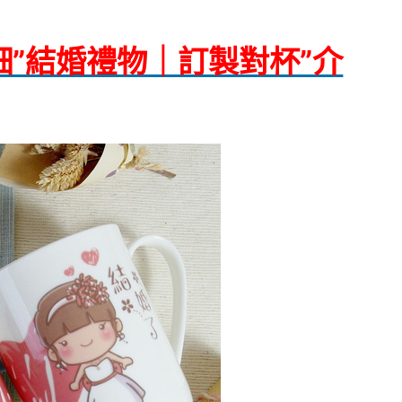
細”結婚禮物｜訂製對杯”介