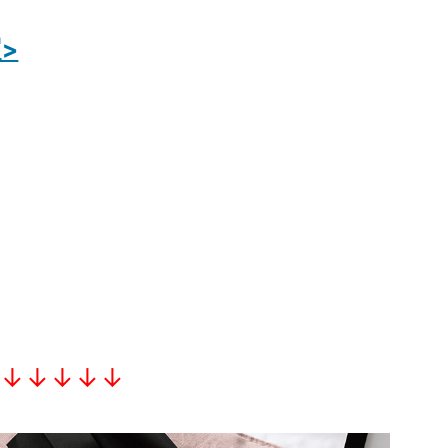
>
↓↓↓↓↓