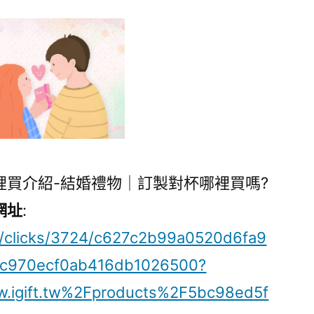
裡買介紹-結婚禮物｜訂製對杯哪裡買嗎?
網址
:
ck/clicks/3724/c627c2b99a0520d6fa9
c970ecf0ab416db1026500?
igift.tw%2Fproducts%2F5bc98ed5f