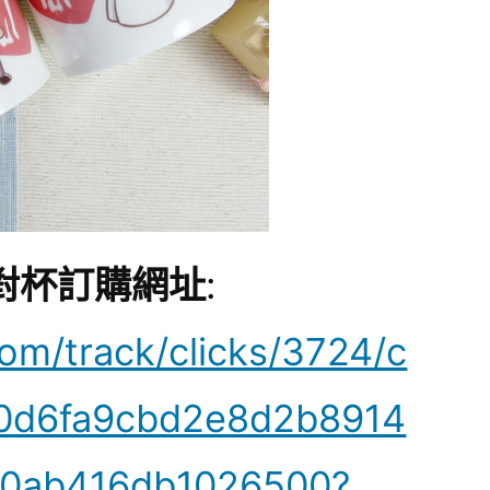
對杯訂購網址
:
com/track/clicks/3724/c
0d6fa9cbd2e8d2b8914
f0ab416db1026500?