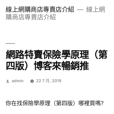
跳
線上網購商店專賣店介紹
線上網
至
購商店專賣店介紹
主
內
容
網路特賣保險學原理（第
區
四版）博客來暢銷推
作
admin
22 7 月, 2019
者:
你在找保險學原理（第四版）哪裡買嗎?