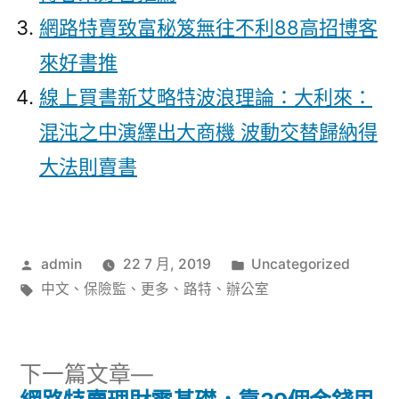
網路特賣致富秘笈無往不利88高招博客
來好書推
線上買書新艾略特波浪理論：大利來：
混沌之中演繹出大商機 波動交替歸納得
大法則賣書
作
分
admin
22 7 月, 2019
Uncategorized
者:
標
類:
中文
、
保險監
、
更多
、
路特
、
辦公室
籤:
下
下一篇文章