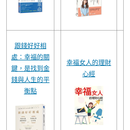
跟錢好好相
處：幸福的關
幸福女人的理財
鍵，是找到金
心經
錢與人生的平
衡點