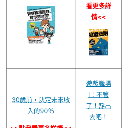
看更多詳
情<<
遊戲職場
I：不管
30歲前，決定未來收
了！豁出
入的90％
去吧！