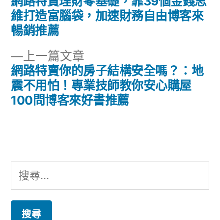
一
網路特賣理財零基礎，靠39個金錢思
文
篇
維打造富腦袋，加速財務自由博客來
章
文
暢銷推薦
章:
導
下
上一篇文章
一
網路特賣你的房子結構安全嗎？：地
覽
篇
震不用怕！專業技師教你安心購屋
文
100問博客來好書推薦
章:
搜
尋
關