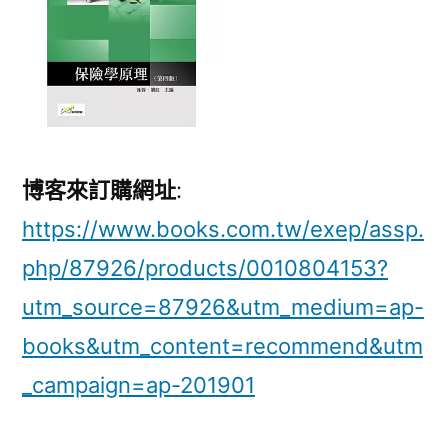
博客來訂購網址
:
https://www.books.com.tw/exep/assp.
php/87926/products/0010804153?
utm_source=87926&utm_medium=ap-
books&utm_content=recommend&utm
_campaign=ap-201901