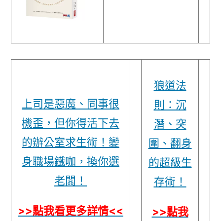
狼道法
上司是惡魔、同事很
則：沉
機歪，但你得活下去
潛、突
的辦公室求生術！變
圍、翻身
身職場鐵咖，換你選
的超級生
老闆！
存術！
>>點我看更多詳情<<
>>點我