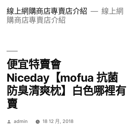
跳
線上網購商店專賣店介紹
線上網
至
購商店專賣店介紹
主
內
容
便宜特賣會
區
Niceday【mofua 抗菌
防臭清爽枕】白色哪裡有
賣
作
admin
18 12 月, 2018
者: