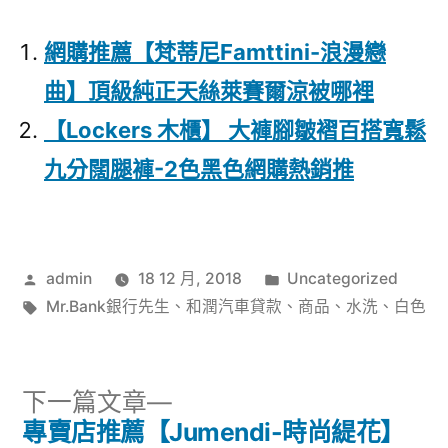
網購推薦【梵蒂尼Famttini-浪漫戀
曲】頂級純正天絲萊賽爾涼被哪裡
【Lockers 木櫃】 大褲腳皺褶百搭寬鬆
九分闊腿褲-2色黑色網購熱銷推
作
分
admin
18 12 月, 2018
Uncategorized
者:
標
類:
Mr.Bank銀行先生
、
和潤汽車貸款
、
商品
、
水洗
、
白色
籤:
下
下一篇文章
一
專賣店推薦【Jumendi-時尚緹花】