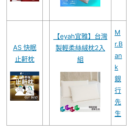
M
【eyah宜雅】台灣
r.B
AS 快眠
製輕柔絲絨枕2入
an
止鼾枕
組
k
銀
行
先
生