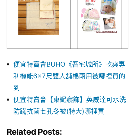
便宜特賣會BUHO《吾宅城所》乾爽專
利機能6×7尺雙人舖棉兩用被哪裡買的
到
便宜特賣會【東妮寢飾】英威達可水洗
防蹣抗菌七孔冬被(特大)哪裡買
Related Posts: