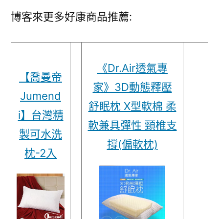
博客來更多好康商品推薦:
《Dr.Air透氣專
【喬曼帝
家》3D動態釋壓
Jumend
舒眠枕 X型軟棉 柔
i】台灣精
軟兼具彈性 頸椎支
製可水洗
撐(偏軟枕)
枕-2入