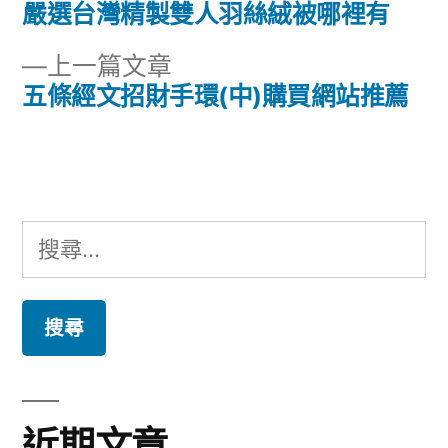
文
篇
嚴選台灣精製雙人羽絲絨被哪裡有
章
文
下
上一篇文章
章:
導
一
五條經文招財手環(中)購買網站推薦
篇
覽
文
章:
搜
尋
關
鍵
字:
近期文章