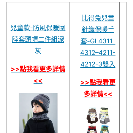
比得兔兒童
兒童款-防風保暖圍
針織保暖手
脖套頭帽二件組深
套-GL4311-
灰
4312–4211-
4212-3雙入
>>點我看更多詳情
<<
>>點我看更
多詳情<<